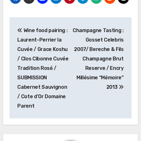
投
Wine food pairing :
Champagne Tasting :
稿
Laurent-Perrier la
Gosset Celebris
ナ
Cuvée / Grace Koshu
2007/ Bereche & Fils
/ Clos Cibonne Cuvée
Champagne Brut
ビ
Tradition Rosé /
Reserve / Encry
ゲ
SUBMISSION
Millésime “Mémoire”
ー
Cabernet Sauvignon
2013
/ Cote d’Or Domaine
シ
Parent
ョ
ン