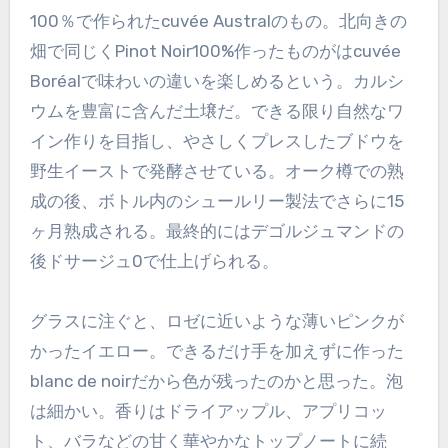
100％で作られたcuvée Australのもの。北向きの
畑で同じくPinot Noir100%作ったものがはcuvée
Boréalで味わいの違いを楽しめるという。カルシ
ウムを豊富に含んだ土壌だ。できる限り自然なワ
イン作りを目指し、やさしくプレスしたブドウを
野生イーストで発酵させている。オーク樽での熟
成の後、ボトル内のシュールリー製法でさらに15
ヶ月熟成される。最終的にはデゴルジュマンドの
後ドサージュ0で仕上げられる。
グラスに注ぐと、ロゼに近いような薄いピンクが
かったイエロー。できるだけ手を加えずに作った
blanc de noirだから色が残ったのかと思った。泡
は細かい。香りはドライアップル、アプリコッ
ト、バラなどの甘く華やかなトップノートに続