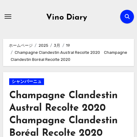
内
容
Vino Diary
を
ス
キ
ホームページ
2025
3月
19
ッ
Champagne Clandestin Austral Recolte 2020 Champagne
プ
Clandestin Boréal Recolte 2020
シャンパーニュ
Champagne Clandestin
Austral Recolte 2020
Champagne Clandestin
Boréal Recolte 2020