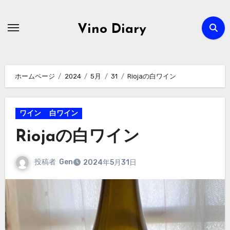
内
容
Vino Diary
を
ス
キ
ホームページ
2024
5月
31
Riojaの白ワイン
ッ
プ
ワイン
白ワイン
Riojaの白ワイン
投稿者
Gen
2024年5月31日