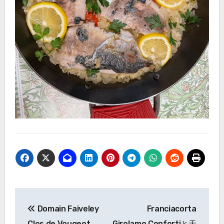
投
Domain Faiveley
Franciacorta
稿
Clos de Vougeot
Girolamo Confortiと天