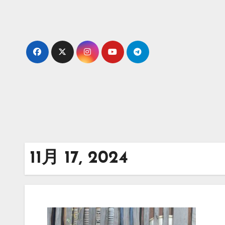
内
容
を
ス
キ
ッ
プ
11月 17, 2024