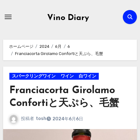
内
容
Vino Diary
を
ス
キ
ホームページ
2024
6月
6
ッ
Franciacorta Girolamo Confortiと天ぷら、毛蟹
プ
スパークリングワイン
ワイン
白ワイン
Franciacorta Girolamo
Confortiと天ぷら、毛蟹
投稿者
tosh
2024年6月6日