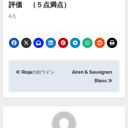
評価 （５点満点）
4点
投
Riojaの白ワイン
Airen & Sauvignon
稿
Blanc
ナ
ビ
ゲ
ー